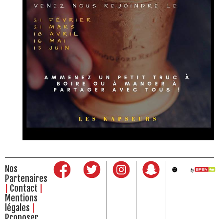
Nos
Partenaires
Contact
Mentions
légales
Proposer