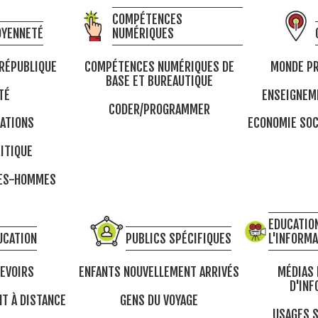
COMPÉTENCES
OYENNETÉ
NUMÉRIQUES
 RÉPUBLIQUE
COMPÉTENCES NUMÉRIQUES DE
MONDE PR
BASE ET BUREAUTIQUE
TÉ
ENSEIGNEM
CODER/PROGRAMMER
ATIONS
ECONOMIE SOC
ITIQUE
MES-HOMMES
EDUCATION
UCATION
PUBLICS SPÉCIFIQUES
L'INFORM
DEVOIRS
ENFANTS NOUVELLEMENT ARRIVÉS
MÉDIAS 
D'INF
T À DISTANCE
GENS DU VOYAGE
USAGES S