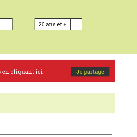
20 ans et +
s en cliquant ici
Je partage