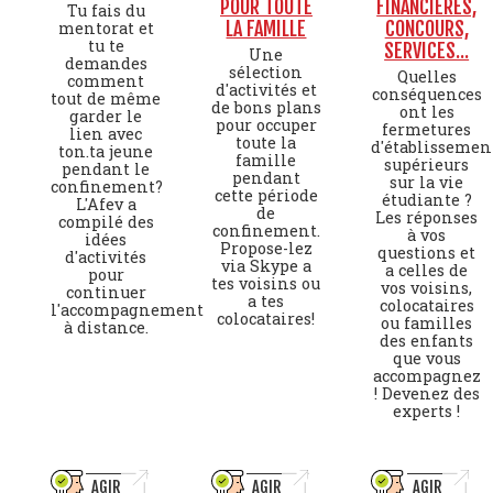
POUR TOUTE
FINANCIERES,
Tu fais du
LA FAMILLE
CONCOURS,
mentorat et
tu te
SERVICES...
Une
demandes
sélection
Quelles
comment
d'activités et
conséquences
tout de même
de bons plans
ont les
garder le
pour occuper
fermetures
lien avec
toute la
d'établissemen
ton.ta jeune
famille
supérieurs
pendant le
pendant
sur la vie
confinement?
cette période
étudiante ?
L'Afev a
de
Les réponses
compilé des
confinement.
à vos
idées
Propose-lez
questions et
d'activités
via Skype a
a celles de
pour
tes voisins ou
vos voisins,
continuer
a tes
colocataires
l'accompagnement
colocataires!
ou familles
à distance.
des enfants
que vous
accompagnez
! Devenez des
experts !
AGIR
AGIR
AGIR