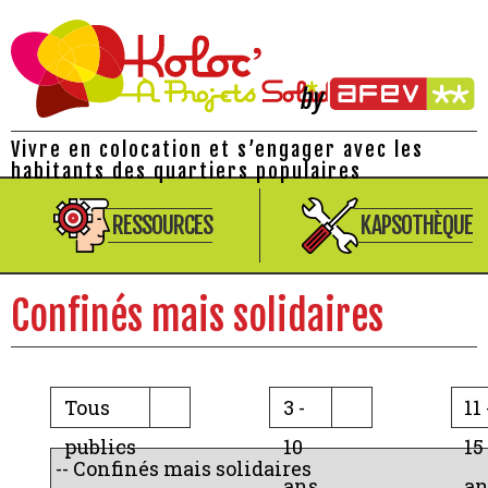
Vivre en colocation et s’engager avec les
habitants des quartiers populaires
RESSOURCES
KAPSOTHÈQUE
Confinés mais solidaires
Tous
3 -
11 
publics
10
15
ans
an