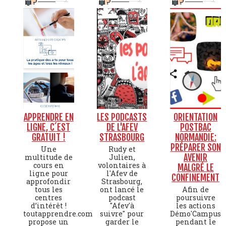
APPRENDRE EN
LES PODCASTS
ORIENTATION
LIGNE, C´EST
DE L'AFEV
POSTBAC
GRATUIT !
STRASBOURG
NORMANDIE:
PRÉPARER SON
Une
Rudy et
AVENIR
multitude de
Julien,
cours en
volontaires à
MALGRÉ LE
ligne pour
l'Afev de
CONFINEMENT
approfondir
Strasbourg,
tous les
ont lancé le
Afin de
centres
podcast
poursuivre
d’intérêt !
"Afev'à
les actions
toutapprendre.com
suivre" pour
Démo'Campus
propose un
garder le
pendant le