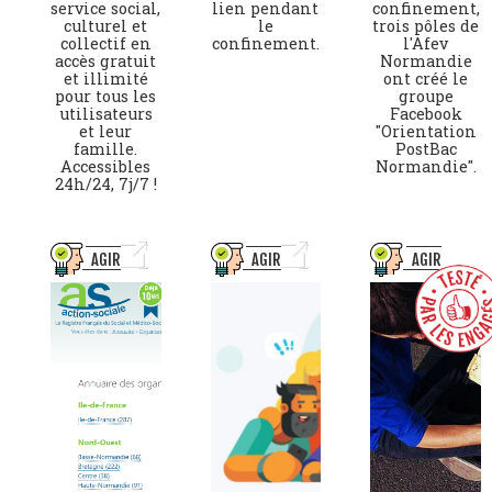
service social,
lien pendant
confinement,
culturel et
le
trois pôles de
collectif en
confinement.
l'Afev
accès gratuit
Normandie
et illimité
ont créé le
pour tous les
groupe
utilisateurs
Facebook
et leur
"Orientation
famille.
PostBac
Accessibles
Normandie".
24h/24, 7j/7 !
AGIR
AGIR
AGIR