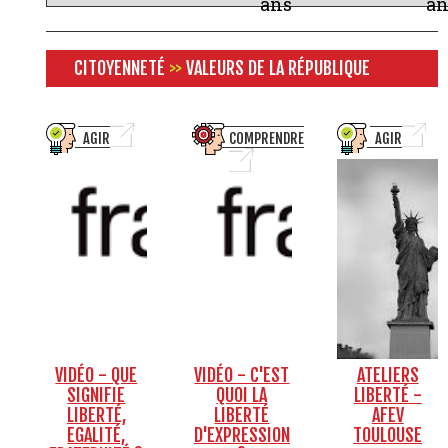
ans
an
CITOYENNETÉ
>>
VALEURS DE LA RÉPUBLIQUE
AGIR
COMPRENDRE
AGIR
VIDÉO - QUE
VIDÉO - C'EST
ATELIERS
SIGNIFIE
QUOI LA
LIBERTÉ -
LIBERTÉ,
LIBERTÉ
AFEV
EGALITÉ,
D'EXPRESSION
TOULOUSE