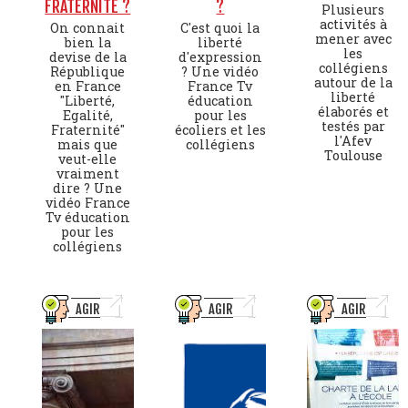
FRATERNITÉ ?
?
Plusieurs
activités à
On connait
C'est quoi la
mener avec
bien la
liberté
les
devise de la
d'expression
collégiens
République
? Une vidéo
autour de la
en France
France Tv
liberté
"Liberté,
éducation
élaborés et
Egalité,
pour les
testés par
Fraternité"
écoliers et les
l'Afev
mais que
collégiens
Toulouse
veut-elle
vraiment
dire ? Une
vidéo France
Tv éducation
pour les
collégiens
AGIR
AGIR
AGIR