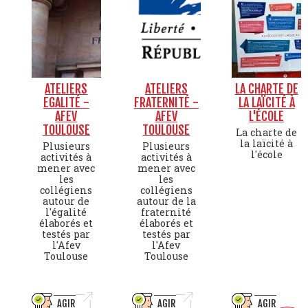
ATELIERS
ATELIERS
LA CHARTE DE
EGALITÉ -
FRATERNITÉ -
LA LAÏCITÉ À
AFEV
AFEV
L'ÉCOLE
TOULOUSE
TOULOUSE
La charte de
la laïcité à
Plusieurs
Plusieurs
l'école
activités à
activités à
mener avec
mener avec
les
les
collégiens
collégiens
autour de
autour de la
l'égalité
fraternité
élaborés et
élaborés et
testés par
testés par
l'Afev
l'Afev
Toulouse
Toulouse
AGIR
AGIR
AGIR