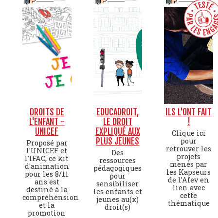
DROITS DE
EDUCADROIT,
ILS L'ONT FAIT
L'ENFANT -
LE DROIT
!
UNICEF
EXPLIQUÉ AUX
Clique ici
PLUS JEUNES
pour
Proposé par
retrouver les
l'UNICEF et
Des
projets
l'IFAC, ce kit
ressources
menés par
d'animation
pédagogiques
les Kapseurs
pour les 8/11
pour
de l’Afev en
ans est
sensibiliser
lien avec
destiné à la
les enfants et
cette
compréhension
jeunes au(x)
thématique
et la
droit(s)
promotion