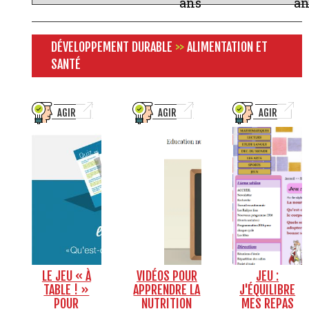
ans
an
DÉVELOPPEMENT DURABLE
>>
ALIMENTATION ET
SANTÉ
AGIR
AGIR
AGIR
LE JEU « À
VIDÉOS POUR
JEU :
TABLE ! »
APPRENDRE LA
J'ÉQUILIBRE
POUR
NUTRITION
MES REPAS