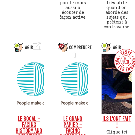
parole mais
très utile
aussi à
quand on
écouter de
aborde des
façon active.
sujets qui
prêtent à
controverse.
AGIR
COMPRENDRE
AGIR
LE BOCAL -
LE GRAND
ILS L'ONT FAIT
FACING
PAPIER -
!
HISTORY AND
FACING
Clique ici