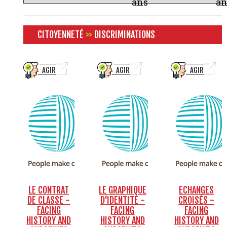
ans
an
CITOYENNETÉ
>>
DISCRIMINATIONS
AGIR
AGIR
AGIR
LE CONTRAT
LE GRAPHIQUE
ECHANGES
DE CLASSE -
D'IDENTITÉ -
CROISÉS -
FACING
FACING
FACING
HISTORY AND
HISTORY AND
HISTORY AND