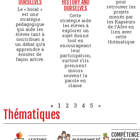
OURSELVES
HISTORY AND
pour
retrouver les
OURSELVES
Le « bocal »
projets
est une
Cette
menés par
stratégie
stratégie aide
les Kapseurs
pédagogique
les élèves à
de l’Afev en
qui aide les
explorer un
lien avec
élèves tant à
sujet donné
cette
contribuer à
tout en
thématique
un débat qu’à
encourageant
apprendre à
leur
écouter de
participation,
façon active.
surtout s’ils
prennent
moins
souvent la
parole en
classe.
«
1
2
3
4
5
»
Thématiques
COMPÉTENCE