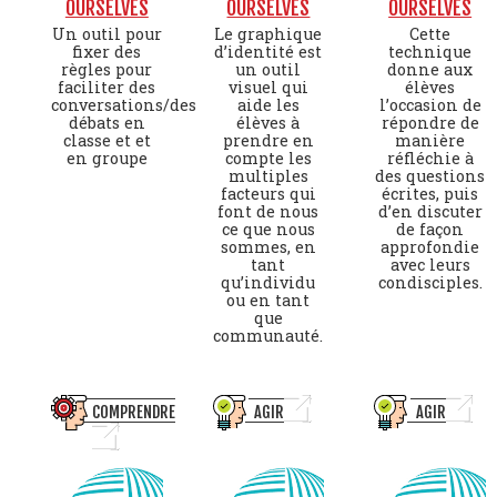
OURSELVES
OURSELVES
OURSELVES
Un outil pour
Le graphique
Cette
fixer des
d’identité est
technique
règles pour
un outil
donne aux
faciliter des
visuel qui
élèves
conversations/des
aide les
l’occasion de
débats en
élèves à
répondre de
classe et et
prendre en
manière
en groupe
compte les
réfléchie à
multiples
des questions
facteurs qui
écrites, puis
font de nous
d’en discuter
ce que nous
de façon
sommes, en
approfondie
tant
avec leurs
qu’individu
condisciples.
ou en tant
que
communauté.
COMPRENDRE
AGIR
AGIR