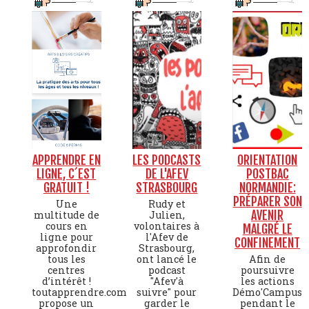
APPRENDRE EN
LES PODCASTS
ORIENTATION
LIGNE, C´EST
DE L'AFEV
POSTBAC
GRATUIT !
STRASBOURG
NORMANDIE:
PRÉPARER SON
Une
Rudy et
AVENIR
multitude de
Julien,
cours en
volontaires à
MALGRÉ LE
ligne pour
l'Afev de
CONFINEMENT
approfondir
Strasbourg,
tous les
ont lancé le
Afin de
centres
podcast
poursuivre
d’intérêt !
"Afev'à
les actions
toutapprendre.com
suivre" pour
Démo'Campus
propose un
garder le
pendant le