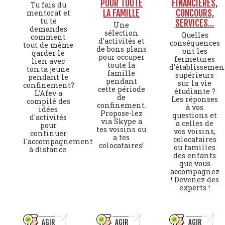
POUR TOUTE
FINANCIERES,
Tu fais du
LA FAMILLE
CONCOURS,
mentorat et
tu te
SERVICES...
Une
demandes
sélection
Quelles
comment
d'activités et
conséquences
tout de même
de bons plans
ont les
garder le
pour occuper
fermetures
lien avec
toute la
d'établissemen
ton.ta jeune
famille
supérieurs
pendant le
pendant
sur la vie
confinement?
cette période
étudiante ?
L'Afev a
de
Les réponses
compilé des
confinement.
à vos
idées
Propose-lez
questions et
d'activités
via Skype a
a celles de
pour
tes voisins ou
vos voisins,
continuer
a tes
colocataires
l'accompagnement
colocataires!
ou familles
à distance.
des enfants
que vous
accompagnez
! Devenez des
experts !
AGIR
AGIR
AGIR