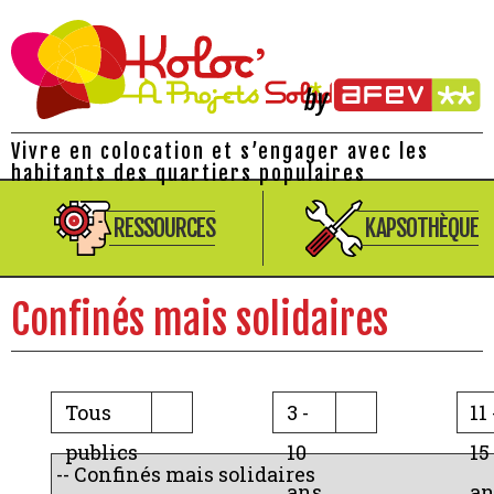
Vivre en colocation et s’engager avec les
habitants des quartiers populaires
RESSOURCES
KAPSOTHÈQUE
Confinés mais solidaires
Tous
3 -
11 
publics
10
15
ans
an