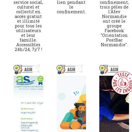
service social,
lien pendant
confinement,
culturel et
le
trois pôles de
collectif en
confinement.
l'Afev
accès gratuit
Normandie
et illimité
ont créé le
pour tous les
groupe
utilisateurs
Facebook
et leur
"Orientation
famille.
PostBac
Accessibles
Normandie".
24h/24, 7j/7 !
AGIR
AGIR
AGIR