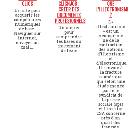
CLICS
CLICNJOB :
QUE
CRÉER DES
L'ILLECTRONISM
Un site pour
DOCUMENTS
?
acquérir les
compétences
PROFESIONNELS
L’«
numériques
illectronisme
Un atelier
de base :
» est un
pour
Naviguer sur
néologisme
comprendre
internet,
né de la
les bases du
envoyer un
contraction
traitement
mail...
des notions
de texte
d’illettrisme
et
d’électronique.
Il renvoie à
la fracture
numérique
qui selon une
étude menée
par le le
syndicat de
la presse
sociale (sps)
et l’institut
CSA concerne
près d’un
quart des
français.