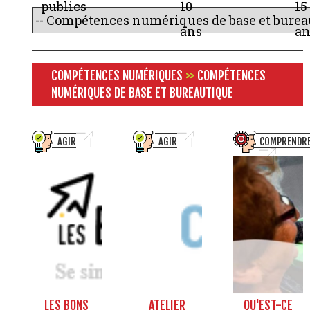
publics
10
15
ans
an
COMPÉTENCES NUMÉRIQUES
>>
COMPÉTENCES
NUMÉRIQUES DE BASE ET BUREAUTIQUE
AGIR
AGIR
COMPRENDR
LES BONS
ATELIER
QU'EST-CE