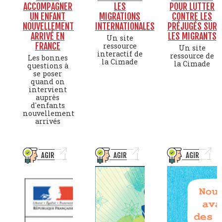
ACCOMPAGNER
LES
POUR LUTTER
UN ENFANT
MIGRATIONS
CONTRE LES
NOUVELLEMENT
INTERNATIONALES
PRÉJUGÉS SUR
ARRIVÉ EN
LES MIGRANTS
Un site
FRANCE
ressource
Un site
interactif de
ressource de
Les bonnes
la Cimade
la Cimade
questions à
se poser
quand on
intervient
auprès
d'enfants
nouvellement
arrivés
AGIR
AGIR
AGIR