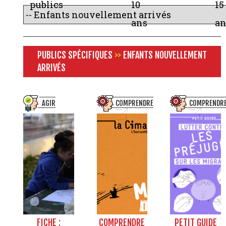
publics
10
15
ans
an
PUBLICS SPÉCIFIQUES
>>
ENFANTS NOUVELLEMENT
ARRIVÉS
AGIR
COMPRENDRE
COMPRENDR
FICHE :
COMPRENDRE
PETIT GUIDE