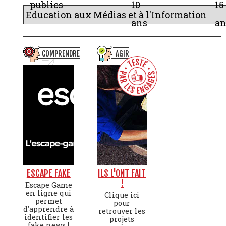
publics
10
15
ans
an
COMPRENDRE
AGIR
ESCAPE FAKE
ILS L'ONT FAIT
!
Escape Game
en ligne qui
Clique ici
permet
pour
d'apprendre à
retrouver les
identifier les
projets
fake news !