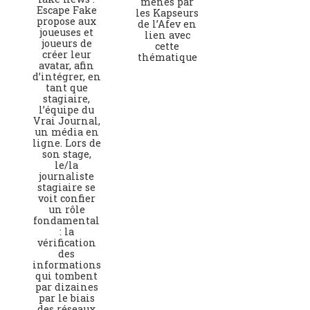
menés par
Escape Fake
les Kapseurs
propose aux
de l’Afev en
joueuses et
lien avec
joueurs de
cette
créer leur
thématique
avatar, afin
d’intégrer, en
tant que
stagiaire,
l’équipe du
Vrai Journal,
un média en
ligne. Lors de
son stage,
le/la
journaliste
stagiaire se
voit confier
un rôle
fondamental
: la
vérification
des
informations
qui tombent
par dizaines
par le biais
des réseaux