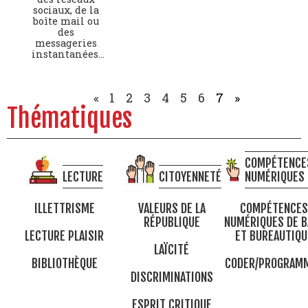
sociaux, de la
boîte mail ou
des
messageries
instantanées…
«
1
2
3
4
5
6
7
»
Thématiques
COMPÉTENCE
LECTURE
CITOYENNETÉ
NUMÉRIQUES
ILLETTRISME
VALEURS DE LA
COMPÉTENCES
RÉPUBLIQUE
NUMÉRIQUES DE B
LECTURE PLAISIR
ET BUREAUTIQU
LAÏCITÉ
BIBLIOTHÈQUE
CODER/PROGRAM
DISCRIMINATIONS
ESPRIT CRITIQUE