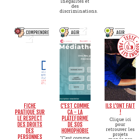
inégalités et
des
discriminations.
COMPRENDRE
AGIR
AGIR
FICHE
C'EST COMME
ILS L'ONT FAIT
PRATIQUE SUR
ÇA - LA
!
LE RESPECT
PLATEFORME
Clique ici
DES DROITS
DE SOS
pour
retrouver les
DES
HOMOPHOBIE
projets
PERSONNES
"C'est comme