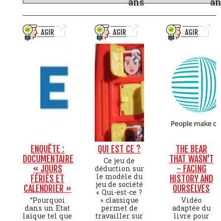
ans
an
AGIR
AGIR
AGIR
ENQUÊTE :
QUI EST CE ?
THE BEAR
DOCUMENTAIRE
THAT WASN'T
Ce jeu de
« JOURS
- FACING
déduction sur
le modèle du
FÉRIÉS ET
HISTORY AND
jeu de société
CALENDRIER »
OURSELVES
« Qui-est-ce ?
“Pourquoi
» classique
Vidéo
dans un Etat
permet de
adaptée du
laïque tel que
travailler sur
livre pour