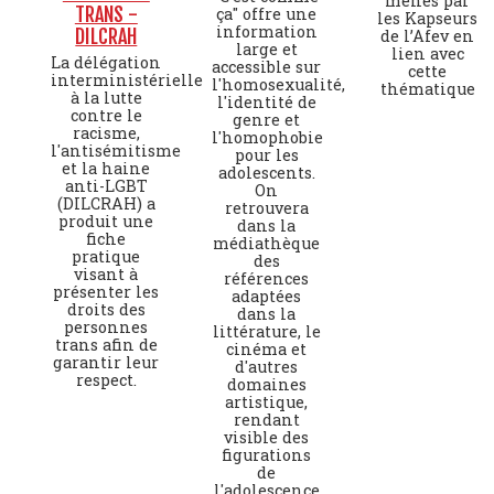
menés par
TRANS -
ça" offre une
les Kapseurs
information
DILCRAH
de l’Afev en
large et
lien avec
La délégation
accessible sur
cette
interministérielle
l'homosexualité,
thématique
à la lutte
l'identité de
contre le
genre et
racisme,
l'homophobie
l'antisémitisme
pour les
et la haine
adolescents.
anti-LGBT
On
(DILCRAH) a
retrouvera
produit une
dans la
fiche
médiathèque
pratique
des
visant à
références
présenter les
adaptées
droits des
dans la
personnes
littérature, le
trans afin de
cinéma et
garantir leur
d'autres
respect.
domaines
artistique,
rendant
visible des
figurations
de
l'adolescence