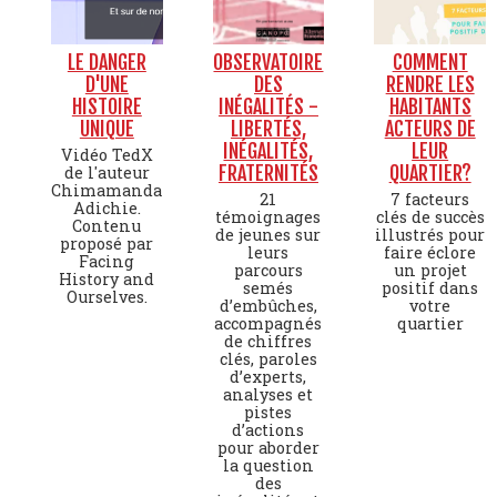
LE DANGER
OBSERVATOIRE
COMMENT
D'UNE
DES
RENDRE LES
HISTOIRE
INÉGALITÉS -
HABITANTS
UNIQUE
LIBERTÉS,
ACTEURS DE
INÉGALITÉS,
LEUR
Vidéo TedX
FRATERNITÉS
QUARTIER?
de l'auteur
Chimamanda
21
7 facteurs
Adichie.
témoignages
clés de succès
Contenu
de jeunes sur
illustrés pour
proposé par
leurs
faire éclore
Facing
parcours
un projet
History and
semés
positif dans
Ourselves.
d’embûches,
votre
accompagnés
quartier
de chiffres
clés, paroles
d’experts,
analyses et
pistes
d’actions
pour aborder
la question
des