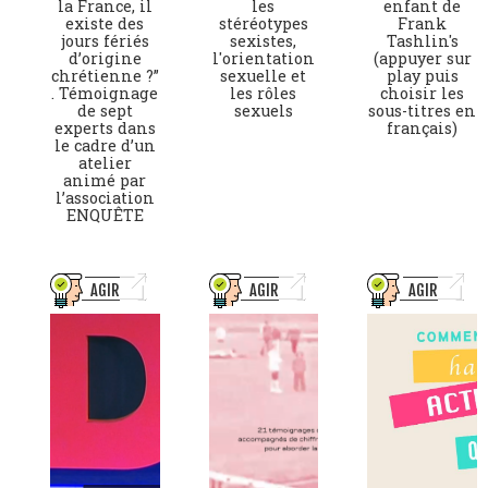
la France, il
les
enfant de
existe des
stéréotypes
Frank
jours fériés
sexistes,
Tashlin's
d’origine
l'orientation
(appuyer sur
chrétienne ?”
sexuelle et
play puis
. Témoignage
les rôles
choisir les
de sept
sexuels
sous-titres en
experts dans
français)
le cadre d’un
atelier
animé par
l’association
ENQUÊTE
AGIR
AGIR
AGIR