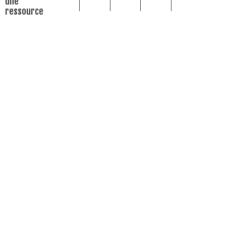
une
ressource